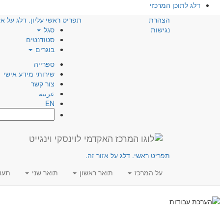
דלג לתוכן המרכזי
הצהרת
תפריט ראשי עליון. דלג על אז
נגישות
סגל
סטודנטים
בוגרים
ספרייה
שירותי מידע אישי
צור קשר
عربيه
EN
חפש:
תפריט ראשי. דלג על אזור זה.
על המרכז
תואר ראשון
תואר שני
תעו
המרכז לאוריינות אקדמ