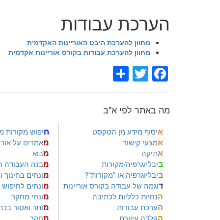
הערכת עבודות
מחוון להערכת היבט האוריינות האקדמית
מחוון להערכת עבודות בקורס אוריינות אקדמית
Share
Facebook
Twitter
מה באתר לפי א"ב
א
ח
יסוף מידע מן הטקסט
יפוש מקורות מ
א
מ
מצעי קישור
אמרים על אוריי
א
מ
תיקה
בוא
ב
מ
יבליוגרפיה/מקורות
בנה העבודה ה
ב
מ
יבליוגרפיה או "מקורות"?
ונחים בחינוך 
ד
מ
וגמה של עבודה בקורס אוריינות
ונחים לחיפוש 
ה
מ
נחיות כלליות לכתיבה
ונחי מחקר
ה
מ
ערכת עבודות
ותר ואסור בכת
ה
מ
קלדה עיוורת
חקר