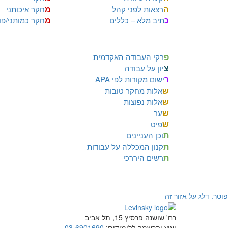
ה
מ
רצאות לפני קהל
חקר איכותני
כ
מ
תיב מלא – כללים
חקר כמותני/פו
פ
רקי העבודה האקדמית
צ
יון על עבודה
ר
ישום מקורות לפי APA
ש
אלות מחקר טובות
ש
אלות נפוצות
ש
ער
ש
פיט
ת
וכן העניינים
ת
קנון המכללה על עבודות
ת
רשים היררכי
פוטר. דלג על אזור זה
רח' שושנה פרסיץ 15, תל אביב
יעוץ והרשמה ללימודים:
03-6901690