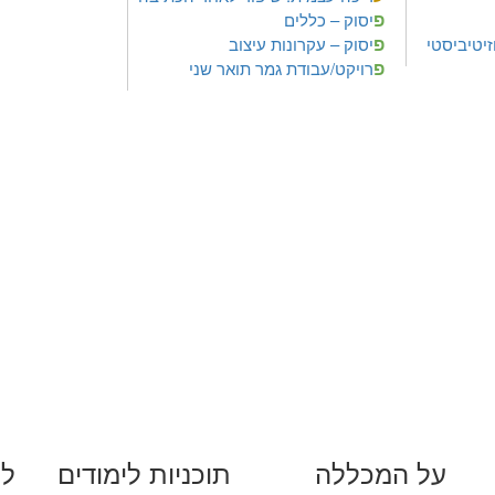
פ
יסוק – כללים
פ
זיטיביסטי
יסוק – עקרונות עיצוב
פ
רויקט/עבודת גמר תואר שני
על המכללה
תוכניות לימודים
לי