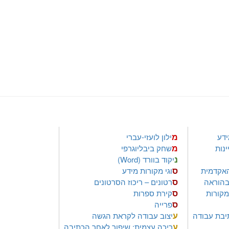
מ
ידע
ילון לועזי-עברי
מ
נות
שחק ביבליוגרפי
נ
יקוד בוורד (Word)
ס
אקדמית
וגי מקורות מידע
ס
ובהוראה
רטונים – ריכוז הסרטונים
ס
מקורות
קירת ספרות
ס
פרייה
ע
יבת עבודה
יצוב עבודה לקראת הגשה
ע
ריכה עצמית: שיפור לאחר הכתיבה