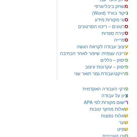
מ
שחק ביבליוגרפי
נ
יקוד בוורד (Word)
ס
וגי מקורות מידע
ס
רטונים – ריכוז הסרטונים
ס
קירת ספרות
ס
פרייה
ע
יצוב עבודה לקראת הגשה
ע
ריכה עצמית: שיפור לאחר הכתיבה
פ
יסוק – כללים
פ
יסוק – עקרונות עיצוב
פ
רויקט/עבודת גמר תואר שני
פ
רקי העבודה האקדמית
צ
יון על עבודה
ר
ישום מקורות לפי APA
ש
אלות מחקר טובות
ש
אלות נפוצות
ש
ער
ש
פיט
ת
וכן העניינים