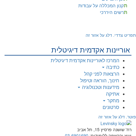
ת
קנון המכללה על עבודות
ת
רשים היררכי
תפריט צדדי. דלג על אזור זה
אוריינות אקדמית דיגיטלית
המרכז לאוריינות אקדמית דיגיטלית
כתיבה
הרצאות לפני קהל
חינוך, הוראה וטיפול
מידענות וטכנולוגיה
אתיקה
מחקר
סרטונים
פוטר. דלג על אזור זה
רח' שושנה פרסיץ 15, תל אביב
יעוץ והרשמה ללימודים:
03-6901690