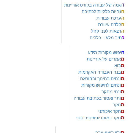
ד
וגמה של עבודה בקורס אוריינות
ה
נחיות כלליות לכתיבה
ה
ערכת עבודות
ה
קלדה עיוורת
ה
רצאות לפני קהל
כ
תיב מלא – כללים
ח
יפוש מקורות מידע
מ
אמרים על אוריינות
מ
בוא
מ
בנה העבודה האקדמית
מ
ונחים בחינוך ובהוראה
מ
ונחים לחיפוש מקורות
מ
ונחי מחקר
מ
ותר ואסור בכתיבת עבודה
מ
חקר
מ
חקר איכותני
מ
חקר כמותני/פוזיטיביסטי
מ
ילון לועזי-עברי