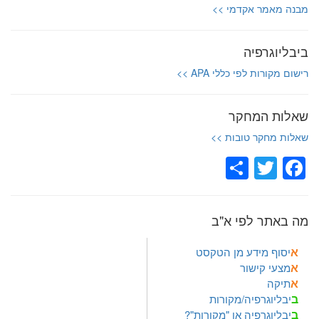
מבנה מאמר אקדמי >>
ביבליוגרפיה
רישום מקורות לפי כללי APA >>
שאלות המחקר
שאלות מחקר טובות >>
Share
Facebook
Twitter
מה באתר לפי א"ב
א
יסוף מידע מן הטקסט
א
מצעי קישור
א
תיקה
ב
יבליוגרפיה/מקורות
ב
יבליוגרפיה או "מקורות"?