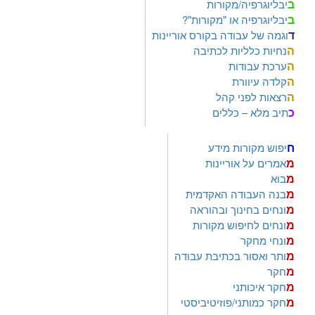
ב
יבליוגרפיה/מקורות
ב
יבליוגרפיה או "מקורות"?
ד
וגמה של עבודה בקורס אוריינות
ה
נחיות כלליות לכתיבה
ה
ערכת עבודות
ה
קלדה עיוורת
ה
רצאות לפני קהל
כ
תיב מלא – כללים
ח
יפוש מקורות מידע
מ
אמרים על אוריינות
מ
בוא
מ
בנה העבודה האקדמית
מ
ונחים בחינוך ובהוראה
מ
ונחים לחיפוש מקורות
מ
ונחי מחקר
מ
ותר ואסור בכתיבת עבודה
מ
חקר
מ
חקר איכותני
מ
חקר כמותני/פוזיטיביסטי