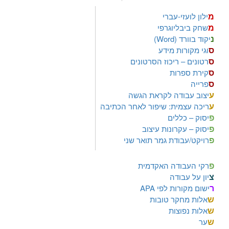
מ
ילון לועזי-עברי
מ
שחק ביבליוגרפי
נ
יקוד בוורד (Word)
ס
וגי מקורות מידע
ס
רטונים – ריכוז הסרטונים
ס
קירת ספרות
ס
פרייה
ע
יצוב עבודה לקראת הגשה
ע
ריכה עצמית: שיפור לאחר הכתיבה
פ
יסוק – כללים
פ
יסוק – עקרונות עיצוב
פ
רויקט/עבודת גמר תואר שני
פ
רקי העבודה האקדמית
צ
יון על עבודה
ר
ישום מקורות לפי APA
ש
אלות מחקר טובות
ש
אלות נפוצות
ש
ער