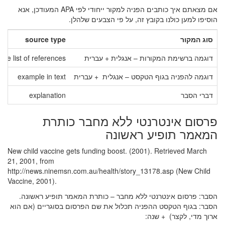
אם מצאתם איך כותבים הפניה למקור ייחודי לפי APA המעודכן,
אנא
הוסיפו למען כולנו בקובץ זה, על פי הצבעים שלהלן.
סוג המקור
source type
דוגמה ברשימת המקורות – אנגלית + עברית
the list of references
דוגמה להפניה בגוף הטקסט – אנגלית + עברית
example in text
דברי הסבר
explanation
פרסום אינטרנטי ללא מחבר כותרת
המאמר תופיע ראשונה
New child vaccine gets funding boost. (2001). Retrieved March
21, 2001, from
http://news.ninemsn.com.au/health/story_13178.asp
(New Child
Vaccine, 2001).
הסבר:
פרסום אינטרנטי ללא מחבר – כותרת המאמר תופיע ראשונה.
הסבר: בגוף הטקסט
ההפניה תכלול את שם הפרסום בסוגריים (אם הוא
ארוך מדי, לקצר) + שנה: