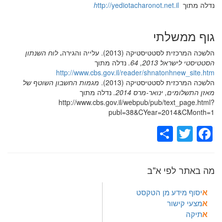
נדלה מתוך
ttp://yediotacharonot.net.il
h
גוף ממשלתי
הלשכה המרכזית לסטטיסטיקה (2013).
עלייה והגירה
.
לוח השנתון
הסטטיסטי לישראל 2013, 64.
נדלה מתוך
http://www.cbs.gov.il/reader/shnatonhnew_site.htm
הלשכה המרכזית לסטטיסטיקה (2013).
מגמות החשבון השוטף של
מאזן התשלומים, ינואר-מרס 2014.
נדלה מתוך
http://www.cbs.gov.il/webpub/pub/text_page.html?
publ=38&CYear=2014&CMonth=1
Share
Facebook
Twitter
מה באתר לפי א"ב
א
יסוף מידע מן הטקסט
א
מצעי קישור
א
תיקה